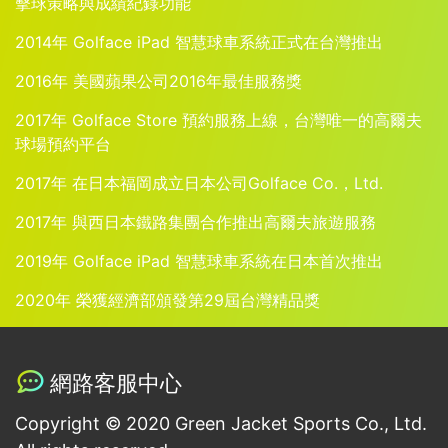
擊球策略與成績紀錄功能
2014年 Golface iPad 智慧球車系統正式在台灣推出
2016年 美國蘋果公司2016年最佳服務獎
2017年 Golface Store 預約服務上線，台灣唯一的高爾夫
球場預約平台
2017年 在日本福岡成立日本公司Golface Co.，Ltd.
2017年 與西日本鐵路集團合作推出高爾夫旅遊服務
2019年 Golface iPad 智慧球車系統在日本首次推出
2020年 榮獲經濟部頒發第29屆台灣精品獎
網路客服中心
Copyright © 2020 Green Jacket Sports Co., Ltd.