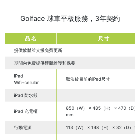
Golface 球車平板服務，3年契約
品 名
尺 寸
提供軟體並支援免費更新
期間內免費提供硬體維護和保養
iPad
取決於目前的iPad尺寸
Wifi+cellular
iPad 防水殼
850（W） × 485（H） × 470（D）
iPad 充電櫃
mm
行動電源
113（W） × 198（H） × 32（D）m