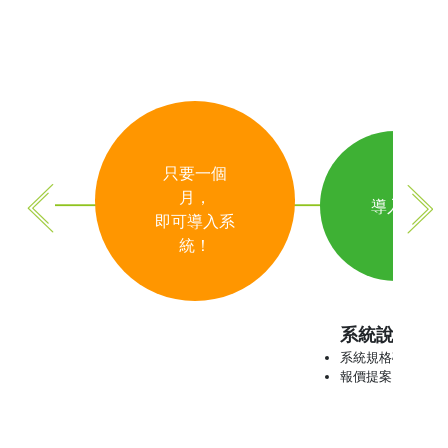
只要一個
月，
導入前
即可導入系
統！
系統說明
系統規格確認
報價提案