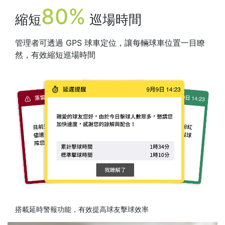
80%
縮短
巡場時間
管理者可透過 GPS 球車定位，讓每輛球車位置一目瞭
然，有效縮短巡場時間
搭載延時警報功能，有效提高球友擊球效率