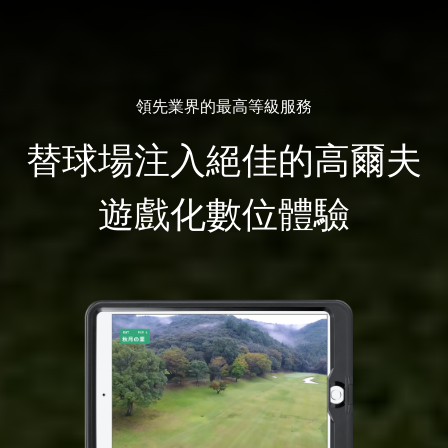
領先業界的最高等級服務
替球場注入絕佳的高爾夫
遊戲化數位體驗