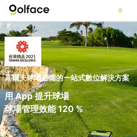
高爾夫球場必備的一站式數位解決方案
用 App 提升球場
球場管理效能 120 %