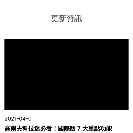
更新資訊
2021-04-01
高爾夫科技迷必看！國際版 7 大重點功能